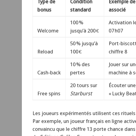
Type de
Condition
Exemple de 
bonus
standard
associé
100 %
Activation l
Welcome
jusqu’à 200 €
07 h07
50 % jusqu’à
Port‑biscott
Reload
100 €
chiffre 8
10 % des
Jouer sur un
Cash‑back
pertes
machine à s
20 tours sur
Écouter une 
Free spins
Starburst
« Lucky Beat
Les joueurs expérimentés utilisent ces ritue
Par exemple, un joueur français en ligne activ
convaincu que le chiffre 13 porte chance dans