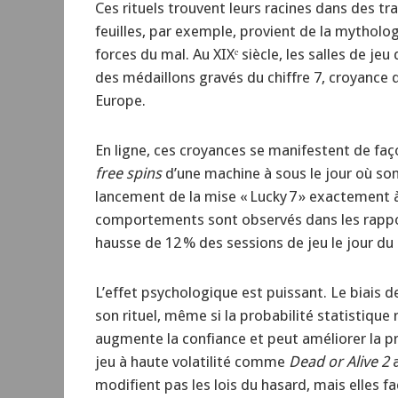
Ces rituels trouvent leurs racines dans des tra
feuilles, par exemple, provient de la mythologi
forces du mal. Au XIXᵉ siècle, les salles de j
des médaillons gravés du chiffre 7, croyance q
Europe.
En ligne, ces croyances se manifestent de faço
free spins
d’une machine à sous le jour où so
lancement de la mise « Lucky 7 » exactement à
comportements sont observés dans les rappo
hausse de 12 % des sessions de jeu le jour du
L’effet psychologique est puissant. Le biais d
son rituel, même si la probabilité statistique 
augmente la confiance et peut améliorer la pris
jeu à haute volatilité comme
Dead or Alive 2
a
modifient pas les lois du hasard, mais elles 