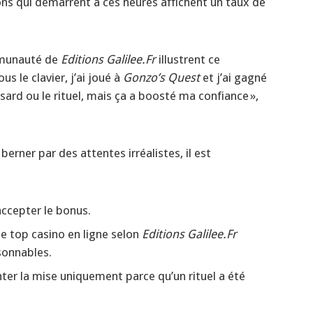
ns qui démarrent à ces heures affichent un taux de
mmunauté de
Editions Galilee.Fr
illustrent ce
s le clavier, j’ai joué à
Gonzo’s Quest
et j’ai gagné
hasard ou le rituel, mais ça a boosté ma confiance »,
berner par des attentes irréalistes, il est
accepter le bonus.
le top casino en ligne selon
Editions Galilee.Fr
sonnables.
ter la mise uniquement parce qu’un rituel a été