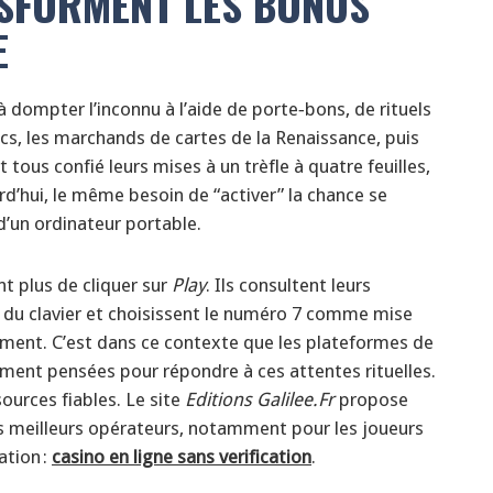
SFORMENT LES BONUS
E
 dompter l’inconnu à l’aide de porte‑bons, de rituels
cs, les marchands de cartes de la Renaissance, puis
t tous confié leurs mises à un trèfle à quatre feuilles,
urd’hui, le même besoin de “activer” la chance se
d’un ordinateur portable.
nt plus de cliquer sur
Play
. Ils consultent leurs
 du clavier et choisissent le numéro 7 comme mise
clément. C’est dans ce contexte que les plateformes de
ment pensées pour répondre à ces attentes rituelles.
sources fiables. Le site
Editions Galilee.Fr
propose
es meilleurs opérateurs, notamment pour les joueurs
ation :
casino en ligne sans verification
.